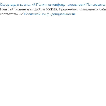
235р.
1.8%
Оферта для компаний
Политика конфиденциальности
Пользовател
Наш сайт использует файлы cookies. Продолжая пользоваться сайт
cashback
cashback
соответствии с
Политикой конфиденциальности
Hi Store
Иви
5.45%
12%
cashback
cashback