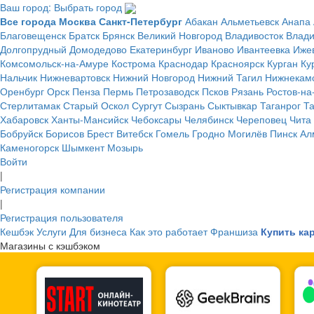
Ваш город: Выбрать город
Все города
Москва
Санкт-Петербург
Абакан
Альметьевск
Анапа
Благовещенск
Братск
Брянск
Великий Новгород
Владивосток
Влад
Долгопрудный
Домодедово
Екатеринбург
Иваново
Ивантеевка
Иже
Комсомольск-на-Амуре
Кострома
Краснодар
Красноярск
Курган
Ку
Нальчик
Нижневартовск
Нижний Новгород
Нижний Тагил
Нижнекам
Оренбург
Орск
Пенза
Пермь
Петрозаводск
Псков
Рязань
Ростов-на
Стерлитамак
Старый Оскол
Сургут
Сызрань
Сыктывкар
Таганрог
Т
Хабаровск
Ханты-Мансийск
Чебоксары
Челябинск
Череповец
Чита
Бобруйск
Борисов
Брест
Витебск
Гомель
Гродно
Могилёв
Пинск
Ал
Каменогорск
Шымкент
Мозырь
Войти
|
Регистрация компании
|
Регистрация пользователя
Кешбэк
Услуги
Для бизнеса
Как это работает
Франшиза
Купить ка
Магазины с кэшбэком