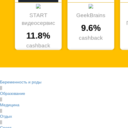
START
GeekBrains
видеосервис
9.6%
11.8%
cashback
cashback
Беременность и роды
МаксидоМ
Буквоед
||
Образование
0.6%
5.2%
||
Медицина
cashback
cashback
||
Отдых
||
Спорт