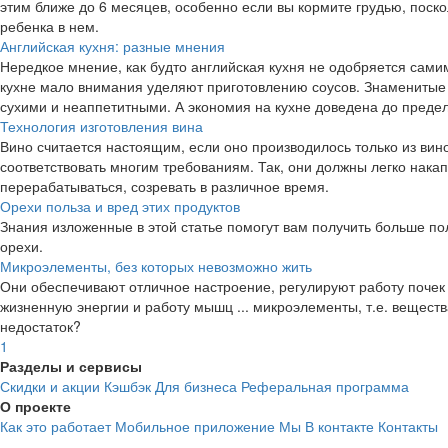
cashback
этим ближе до 6 месяцев, особенно если вы кормите грудью, поск
ребенка в нем.
cashback
Английская кухня: разные мнения
Нередкое мнение, как будто английская кухня не одобряется сам
кухне мало внимания уделяют приготовлению соусов. Знаменитые 
сухими и неаппетитными. А экономия на кухне доведена до предел
Технология изготовления вина
Вино считается настоящим, если оно производилось только из вин
соответствовать многим требованиям. Так, они должны легко накап
Ticketland
Бетховен
перерабатываться, созревать в различное время.
2.8%
3.9%
Орехи польза и вред этих продуктов
Знания изложенные в этой статье помогут вам получить больше пол
cashback
cashback
орехи.
Микроэлементы, без которых невозможно жить
Они обеспечивают отличное настроение, регулируют работу почек 
жизненную энергии и работу мышц ... микроэлементы, т.е. веществ
недостаток?
1
Разделы и сервисы
Скидки и акции
Кэшбэк
Для бизнеса
Реферальная программа
О проекте
Купер
OSTIN
Как это работает
Мобильное приложение
Мы В контакте
Контакты