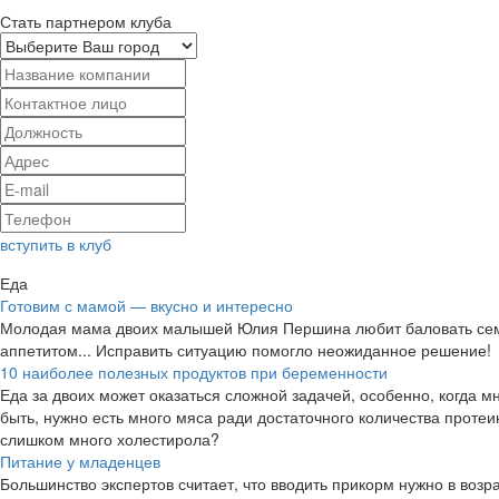
Стать партнером клуба
Kion онлайн
KC немецкая
кинотеатр
обувь
150р.
3.1%
вступить в клуб
cashback
cashback
Еда
Готовим с мамой — вкусно и интересно
Молодая мама двоих малышей Юлия Першина любит баловать семью
аппетитом... Исправить ситуацию помогло неожиданное решение!
10 наиболее полезных продуктов при беременности
Еда за двоих может оказаться сложной задачей, особенно, когда мн
Лукойл / Lukoil
Lacoste
быть, нужно есть много мяса ради достаточного количества протеи
слишком много холестирола?
shop
5.6%
Питание у младенцев
Большинство экспертов считает, что вводить прикорм нужно в возр
4.34%