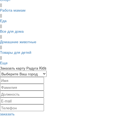
||
Работа мамам
||
Еда
Goldapple |
Xiaomi
||
Золотое яблоко
Все для дома
3%
||
2.88%
Домашние животные
cashback
||
cashback
Товары для детей
||
Еще
Заказать карту Радуга Kids
Metro cc
РИВ ГОШ
4%
3%
cashback
cashback
заказать