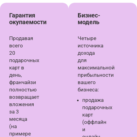
Гарантия
Бизнес-
окупаемости
модель
Продавая
Четыре
всего
источника
20
дохода
подарочных
для
карт в
максимальной
день,
прибыльности
франчайзи
вашего
полностью
бизнеса:
возвращает
продажа
вложения
подарочных
за 3
карт
месяца
(оффлайн
(на
и
примере
онлайн