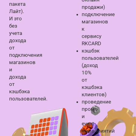
пакета
продажи)
Лайт).
подключение
И это
магазинов
без
к
учета
сервису
дохода
RKCARD
от
кэшбэк
подключения
пользователей
магазинов
(доход
и
10%
дохода
от
от
кэшбэка
кэшбэка
клиентов)
пользователей.
проведение
промо
и
event-
мероприятий