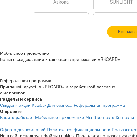
Askona
SUNLIGHT
Все мага
cashback
cashback
Мобильное приложение
3.1%
4.8%
Больше скидок, акций и кэшбэков в приложении «RKCARD»
DOMИNO PIZZA
МегаФон
Реферальная программа
Приглашай друзей в «RKCARD» и зарабатывай пассивно
с их покупок
Разделы и сервисы
Скидки и акции
Кэшбэк
Для бизнеса
Реферальная программа
О проекте
Как это работает
Мобильное приложение
Мы В контакте
Контакты
cashback
cashback
Оферта для компаний
Политика конфиденциальности
Пользовател
2%
3.9%
Наш сайт использует файлы cookies. Продолжая пользоваться сайт