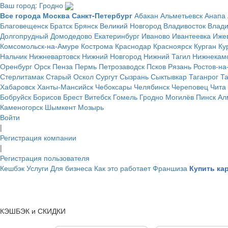
Ваш город: Гродно
Все города
Москва
Санкт-Петербург
Абакан
Альметьевск
Анапа
Благовещенск
Братск
Брянск
Великий Новгород
Владивосток
Влад
Долгопрудный
Домодедово
Екатеринбург
Иваново
Ивантеевка
Иже
Комсомольск-на-Амуре
Кострома
Краснодар
Красноярск
Курган
Ку
Нальчик
Нижневартовск
Нижний Новгород
Нижний Тагил
Нижнекам
Оренбург
Орск
Пенза
Пермь
Петрозаводск
Псков
Рязань
Ростов-на
Стерлитамак
Старый Оскол
Сургут
Сызрань
Сыктывкар
Таганрог
Т
Хабаровск
Ханты-Мансийск
Чебоксары
Челябинск
Череповец
Чита
Бобруйск
Борисов
Брест
Витебск
Гомель
Гродно
Могилёв
Пинск
Ал
Каменогорск
Шымкент
Мозырь
Войти
|
Регистрация компании
|
Регистрация пользователя
Кешбэк
Услуги
Для бизнеса
Как это работает
Франшиза
Купить ка
КЭШБЭК и СКИДКИ