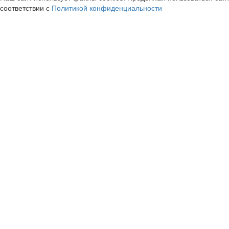
соответствии с
Политикой конфиденциальности
Яндекс Афиша
Avito Путешест
cashback
cashback
11.8%
5%
START видеосервис
Sela
cashback
cashback