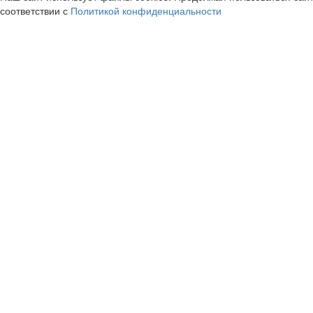
соответствии с
Политикой конфиденциальности
iHerb RU
Лукойл / Lukoil 
cashback
cashback
9.3%
1.11%
Joom | Джум
Леонардо
cashback
cashback