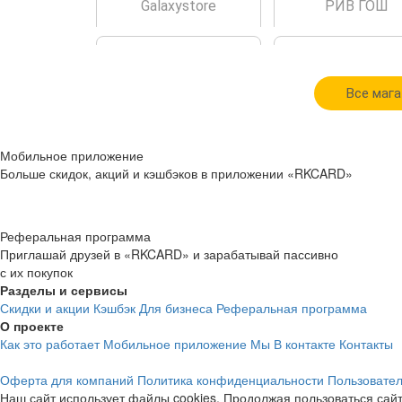
Galaxystore
РИВ ГОШ
Все мага
cashback
cashback
Мобильное приложение
3.32%
1.8%
Больше скидок, акций и кэшбэков в приложении «RKCARD»
Петрович
OSTIN
Реферальная программа
Приглашай друзей в «RKCARD» и зарабатывай пассивно
с их покупок
Разделы и сервисы
Скидки и акции
Кэшбэк
Для бизнеса
Реферальная программа
О проекте
Как это работает
Мобильное приложение
Мы В контакте
Контакты
cashback
cashback
Оферта для компаний
Политика конфиденциальности
Пользовател
2.46%
4.34%
Наш сайт использует файлы cookies. Продолжая пользоваться сайт