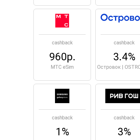
cashback
cashback
960р.
3.4%
МТС eSim
Островок | OSTR
cashback
cashback
1%
3%