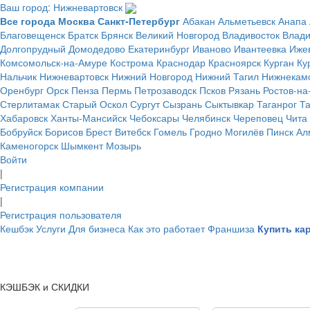
Ваш город: Нижневартовск
Все города
Москва
Санкт-Петербург
Абакан
Альметьевск
Анапа
Благовещенск
Братск
Брянск
Великий Новгород
Владивосток
Влад
Долгопрудный
Домодедово
Екатеринбург
Иваново
Ивантеевка
Иже
Комсомольск-на-Амуре
Кострома
Краснодар
Красноярск
Курган
Ку
Нальчик
Нижневартовск
Нижний Новгород
Нижний Тагил
Нижнекам
Оренбург
Орск
Пенза
Пермь
Петрозаводск
Псков
Рязань
Ростов-на
Стерлитамак
Старый Оскол
Сургут
Сызрань
Сыктывкар
Таганрог
Т
Хабаровск
Ханты-Мансийск
Чебоксары
Челябинск
Череповец
Чита
Бобруйск
Борисов
Брест
Витебск
Гомель
Гродно
Могилёв
Пинск
Ал
Каменогорск
Шымкент
Мозырь
Войти
|
Регистрация компании
|
Регистрация пользователя
Кешбэк
Услуги
Для бизнеса
Как это работает
Франшиза
Купить ка
КЭШБЭК и СКИДКИ