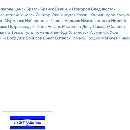
Благовещенск
Братск
Брянск
Великий Новгород
Владивосток
вантеевка
Ижевск
Йошкар-Ола
Иркутск
Казань
Калининград
Калуга
оп
Мурманск
Набережные Челны
Нальчик
Нижневартовск
Нижний
рмь
Петрозаводск
Псков
Рязань
Ростов-на-Дону
Самара
Саранск
ьятти
Томск
Тула
Тюмень
Улан-Удэ
Ульяновск
Уссурийск
Уфа
ичи
Бобруйск
Борисов
Брест
Витебск
Гомель
Гродно
Могилёв
Пинск