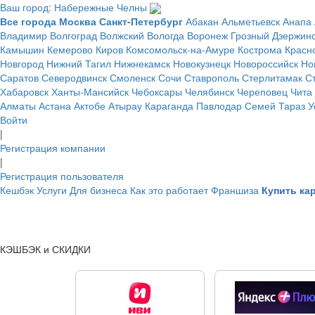
Ваш город: Набережные Челны
Все города
Москва
Санкт-Петербург
Абакан
Альметьевск
Анапа
Владимир
Волгоград
Волжский
Вологда
Воронеж
Грозный
Дзержин
Камышин
Кемерово
Киров
Комсомольск-на-Амуре
Кострома
Красн
Новгород
Нижний Тагил
Нижнекамск
Новокузнецк
Новороссийск
Но
Саратов
Северодвинск
Смоленск
Сочи
Ставрополь
Стерлитамак
С
Хабаровск
Ханты-Мансийск
Чебоксары
Челябинск
Череповец
Чита
Алматы
Астана
Актобе
Атырау
Караганда
Павлодар
Семей
Тараз
У
Войти
|
Регистрация компании
|
Регистрация пользователя
Кешбэк
Услуги
Для бизнеса
Как это работает
Франшиза
Купить ка
КЭШБЭК и СКИДКИ