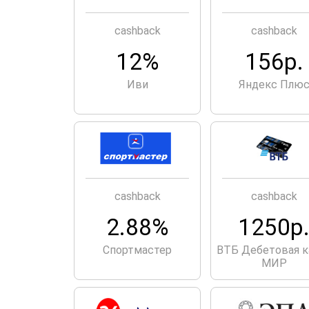
cashback
cashback
12%
156р.
Иви
Яндекс Плю
cashback
cashback
2.88%
1250р
Спортмастер
ВТБ Дебетовая к
МИР