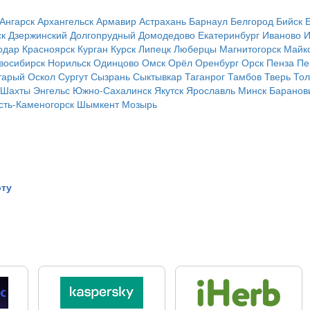
Ангарск
Архангельск
Армавир
Астрахань
Барнаул
Белгород
Бийск
ск
Дзержинский
Долгопрудный
Домодедово
Екатеринбург
Иваново
И
одар
Красноярск
Курган
Курск
Липецк
Люберцы
Магнитогорск
Майк
восибирск
Норильск
Одинцово
Омск
Орёл
Оренбург
Орск
Пенза
Пе
тарый Оскол
Сургут
Сызрань
Сыктывкар
Таганрог
Тамбов
Тверь
Тол
Шахты
Энгельс
Южно-Сахалинск
Якутск
Ярославль
Минск
Баранов
сть-Каменогорск
Шымкент
Мозырь
рту