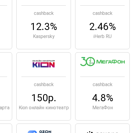
cashback
cashback
12.3%
2.46%
с
Kaspersky
iHerb RU
cashback
cashback
.
150р.
4.8%
арта
Kion онлайн кинотеатр
МегаФон