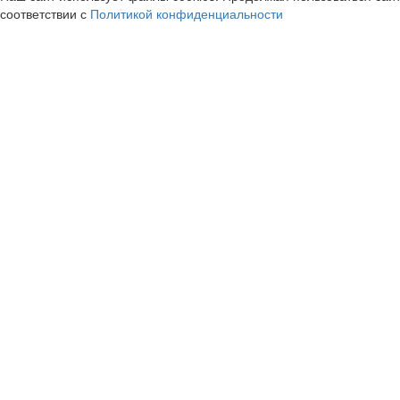
соответствии с
Политикой конфиденциальности
Буквоед
ЛЭТУАЛЬ
cashback
cashback
4.2%
3.6%
ЭКОНИКА / Ekonika
МИР КУБИКО
cashback
cashback