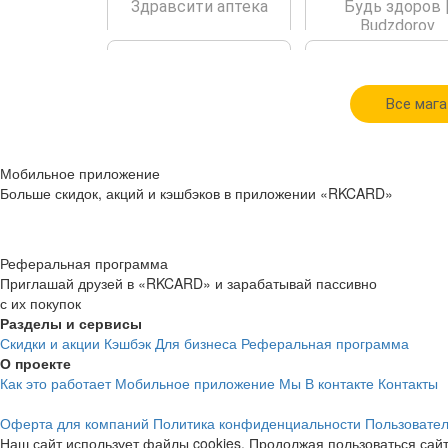
Здравсити аптека
Будь здоров 
Budzdorov
Все мага
cashback
cashback
Мобильное приложение
7%
12.3%
Больше скидок, акций и кэшбэков в приложении «RKCARD»
COZY HOME
Kaspersky
Реферальная программа
Приглашай друзей в «RKCARD» и зарабатывай пассивно
с их покупок
Разделы и сервисы
Скидки и акции
Кэшбэк
Для бизнеса
Реферальная программа
О проекте
Как это работает
Мобильное приложение
Мы В контакте
Контакты
cashback
cashback
Оферта для компаний
Политика конфиденциальности
Пользовател
5.2%
2.3%
Наш сайт использует файлы cookies. Продолжая пользоваться сайт