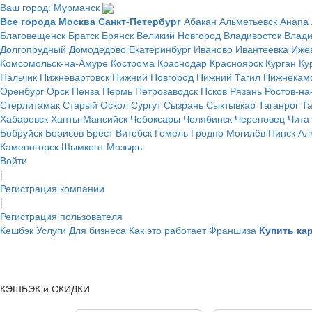
Ваш город: Мурманск
Все города
Москва
Санкт-Петербург
Абакан
Альметьевск
Анапа
Благовещенск
Братск
Брянск
Великий Новгород
Владивосток
Влад
Долгопрудный
Домодедово
Екатеринбург
Иваново
Ивантеевка
Иже
Комсомольск-на-Амуре
Кострома
Краснодар
Красноярск
Курган
Ку
Нальчик
Нижневартовск
Нижний Новгород
Нижний Тагил
Нижнекам
Оренбург
Орск
Пенза
Пермь
Петрозаводск
Псков
Рязань
Ростов-на
Стерлитамак
Старый Оскол
Сургут
Сызрань
Сыктывкар
Таганрог
Т
Хабаровск
Ханты-Мансийск
Чебоксары
Челябинск
Череповец
Чита
Бобруйск
Борисов
Брест
Витебск
Гомель
Гродно
Могилёв
Пинск
Ал
Каменогорск
Шымкент
Мозырь
Войти
|
Регистрация компании
|
Регистрация пользователя
Кешбэк
Услуги
Для бизнеса
Как это работает
Франшиза
Купить ка
КЭШБЭК и СКИДКИ