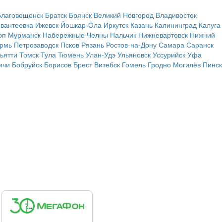
Благовещенск
Братск
Брянск
Великий Новгород
Владивосток
вантеевка
Ижевск
Йошкар-Ола
Иркутск
Казань
Калининград
Калуга
оп
Мурманск
Набережные Челны
Нальчик
Нижневартовск
Нижний
рмь
Петрозаводск
Псков
Рязань
Ростов-на-Дону
Самара
Саранск
ьятти
Томск
Тула
Тюмень
Улан-Удэ
Ульяновск
Уссурийск
Уфа
ичи
Бобруйск
Борисов
Брест
Витебск
Гомель
Гродно
Могилёв
Пинск