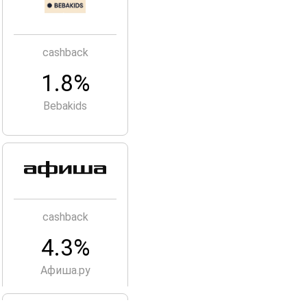
cashback
1.8%
Bebakids
cashback
4.3%
Aфиша.ру