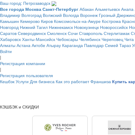
Ваш город: Петрозаводск
Все города
Москва
Санкт-Петербург
Абакан
Альметьевск
Анапа
Владимир
Волгоград
Волжский
Вологда
Воронеж
Грозный
Дзержин
Камышин
Кемерово
Киров
Комсомольск-на-Амуре
Кострома
Красн
Новгород
Нижний Тагил
Нижнекамск
Новокузнецк
Новороссийск
Но
Саратов
Северодвинск
Смоленск
Сочи
Ставрополь
Стерлитамак
С
Хабаровск
Ханты-Мансийск
Чебоксары
Челябинск
Череповец
Чита
Алматы
Астана
Актобе
Атырау
Караганда
Павлодар
Семей
Тараз
У
Войти
|
Регистрация компании
|
Регистрация пользователя
Кешбэк
Услуги
Для бизнеса
Как это работает
Франшиза
Купить ка
КЭШБЭК и СКИДКИ