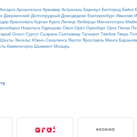
Ангарск
Архангельск
Армавир
Астрахань
Барнаул
Белгород
Бийск
ск
Дзержинский
Долгопрудный
Домодедово
Екатеринбург
Иваново
И
одар
Красноярск
Курган
Курск
Липецк
Люберцы
Магнитогорск
Майк
восибирск
Норильск
Одинцово
Омск
Орёл
Оренбург
Орск
Пенза
Пе
тарый Оскол
Сургут
Сызрань
Сыктывкар
Таганрог
Тамбов
Тверь
Тол
Шахты
Энгельс
Южно-Сахалинск
Якутск
Ярославль
Минск
Баранов
сть-Каменогорск
Шымкент
Мозырь
рту