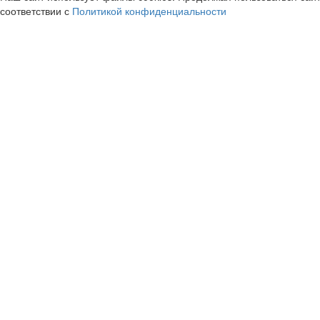
соответствии с
Политикой конфиденциальности
Skillbox
Tele2
cashback
cashback
12%
3.6%
Иви
Колесо / koles
cashback
cashback