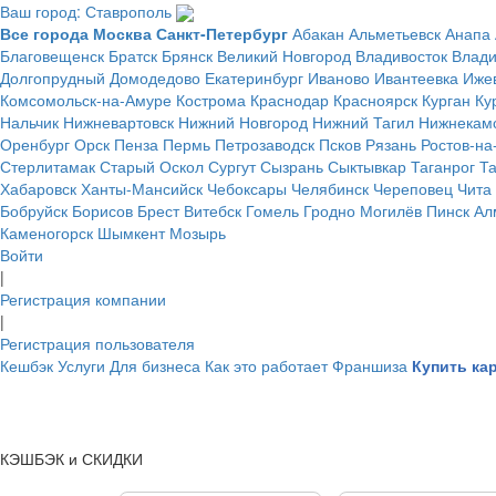
Ваш город: Ставрополь
Все города
Москва
Санкт-Петербург
Абакан
Альметьевск
Анапа
Благовещенск
Братск
Брянск
Великий Новгород
Владивосток
Влад
Долгопрудный
Домодедово
Екатеринбург
Иваново
Ивантеевка
Иже
Комсомольск-на-Амуре
Кострома
Краснодар
Красноярск
Курган
Ку
Нальчик
Нижневартовск
Нижний Новгород
Нижний Тагил
Нижнекам
Оренбург
Орск
Пенза
Пермь
Петрозаводск
Псков
Рязань
Ростов-на
Стерлитамак
Старый Оскол
Сургут
Сызрань
Сыктывкар
Таганрог
Т
Хабаровск
Ханты-Мансийск
Чебоксары
Челябинск
Череповец
Чита
Бобруйск
Борисов
Брест
Витебск
Гомель
Гродно
Могилёв
Пинск
Ал
Каменогорск
Шымкент
Мозырь
Войти
|
Регистрация компании
|
Регистрация пользователя
Кешбэк
Услуги
Для бизнеса
Как это работает
Франшиза
Купить ка
КЭШБЭК и СКИДКИ