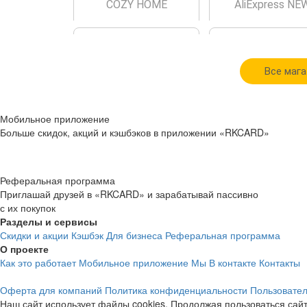
COZY HOME
AliExpress NE
Все мага
cashback
cashback
Мобильное приложение
6.6%
2.5%
Больше скидок, акций и кэшбэков в приложении «RKCARD»
YVES ROCHER
Слетать.ру
Реферальная программа
Приглашай друзей в «RKCARD» и зарабатывай пассивно
с их покупок
Разделы и сервисы
Скидки и акции
Кэшбэк
Для бизнеса
Реферальная программа
О проекте
Как это работает
Мобильное приложение
Мы В контакте
Контакты
cashback
cashback
Оферта для компаний
Политика конфиденциальности
Пользовател
9.3%
134р.
Наш сайт использует файлы cookies. Продолжая пользоваться сайт