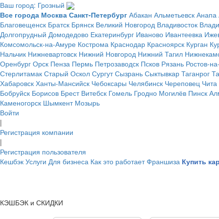
Ваш город: Грозный
Все города
Москва
Санкт-Петербург
Абакан
Альметьевск
Анапа
Благовещенск
Братск
Брянск
Великий Новгород
Владивосток
Влад
Долгопрудный
Домодедово
Екатеринбург
Иваново
Ивантеевка
Иже
Комсомольск-на-Амуре
Кострома
Краснодар
Красноярск
Курган
Ку
Нальчик
Нижневартовск
Нижний Новгород
Нижний Тагил
Нижнекам
Оренбург
Орск
Пенза
Пермь
Петрозаводск
Псков
Рязань
Ростов-на
Стерлитамак
Старый Оскол
Сургут
Сызрань
Сыктывкар
Таганрог
Т
Хабаровск
Ханты-Мансийск
Чебоксары
Челябинск
Череповец
Чита
Бобруйск
Борисов
Брест
Витебск
Гомель
Гродно
Могилёв
Пинск
Ал
Каменогорск
Шымкент
Мозырь
Войти
|
Регистрация компании
|
Регистрация пользователя
Кешбэк
Услуги
Для бизнеса
Как это работает
Франшиза
Купить ка
КЭШБЭК и СКИДКИ