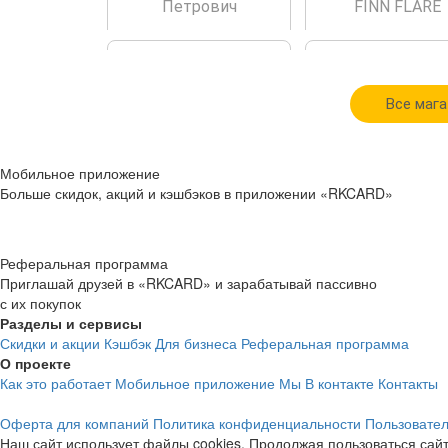
Петрович
FINN FLARE
Все мага
cashback
cashback
Мобильное приложение
3%
12.3%
Больше скидок, акций и кэшбэков в приложении «RKCARD»
Xiaomi
Kaspersky
Реферальная программа
Приглашай друзей в «RKCARD» и зарабатывай пассивно
с их покупок
Разделы и сервисы
Скидки и акции
Кэшбэк
Для бизнеса
Реферальная программа
О проекте
Как это работает
Мобильное приложение
Мы В контакте
Контакты
cashback
cashback
Оферта для компаний
Политика конфиденциальности
Пользовател
1.2%
3.4%
Наш сайт использует файлы cookies. Продолжая пользоваться сайт