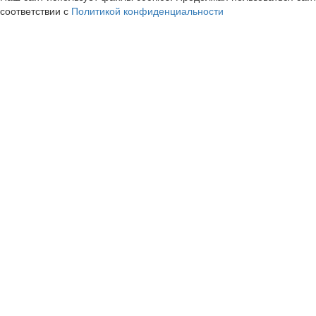
соответствии с
Политикой конфиденциальности
Askona
Островок | OSTR
cashback
cashback
4.9%
3.2%
ЦУМ Outlet
Tez Tour
cashback
cashback