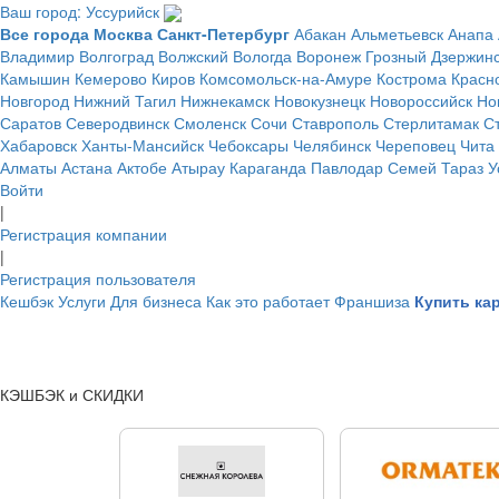
Ваш город: Уссурийск
Все города
Москва
Санкт-Петербург
Абакан
Альметьевск
Анапа
Владимир
Волгоград
Волжский
Вологда
Воронеж
Грозный
Дзержин
Камышин
Кемерово
Киров
Комсомольск-на-Амуре
Кострома
Красн
Новгород
Нижний Тагил
Нижнекамск
Новокузнецк
Новороссийск
Но
Саратов
Северодвинск
Смоленск
Сочи
Ставрополь
Стерлитамак
С
Хабаровск
Ханты-Мансийск
Чебоксары
Челябинск
Череповец
Чита
Алматы
Астана
Актобе
Атырау
Караганда
Павлодар
Семей
Тараз
У
Войти
|
Регистрация компании
|
Регистрация пользователя
Кешбэк
Услуги
Для бизнеса
Как это работает
Франшиза
Купить ка
КЭШБЭК и СКИДКИ