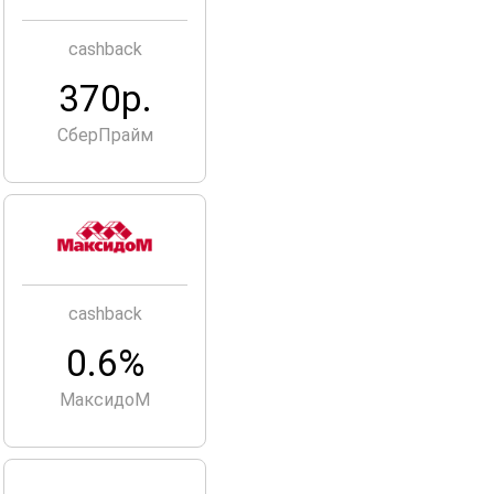
cashback
370р.
СберПрайм
cashback
0.6%
МаксидоМ