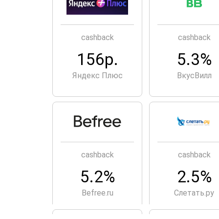
cashback
cashback
156р.
5.3%
Яндекс Плюс
ВкусВилл
cashback
cashback
5.2%
2.5%
Befree.ru
Слетать.ру