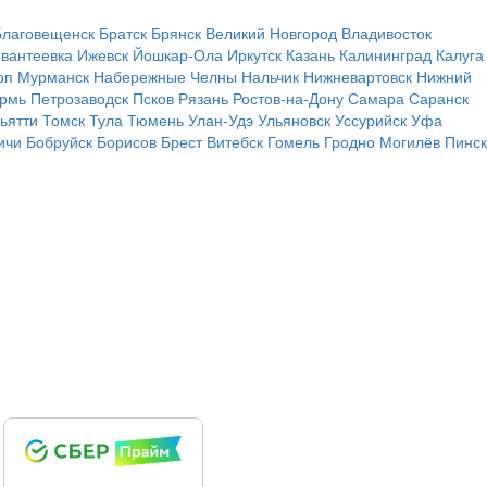
Благовещенск
Братск
Брянск
Великий Новгород
Владивосток
вантеевка
Ижевск
Йошкар-Ола
Иркутск
Казань
Калининград
Калуга
оп
Мурманск
Набережные Челны
Нальчик
Нижневартовск
Нижний
рмь
Петрозаводск
Псков
Рязань
Ростов-на-Дону
Самара
Саранск
ьятти
Томск
Тула
Тюмень
Улан-Удэ
Ульяновск
Уссурийск
Уфа
ичи
Бобруйск
Борисов
Брест
Витебск
Гомель
Гродно
Могилёв
Пинск