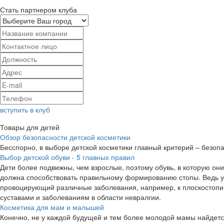
Стать партнером клуба
Цвет Диванов
Lazurit
5.6%
1.4%
cashback
cashback
вступить в клуб
Товары для детей
Обзор безопасности детской косметики
Бесспорно, в выборе детской косметики главный критерий – безопа
Выбор детской обуви - 5 главных правил
Дети более подвижны, чем взрослые, поэтому обувь, в которую он
должна способствовать правильному формированию стопы. Ведь у 
Яндекс Аренда
Яндекс Плюс
провоцирующий различные заболевания, например, к плоскостопи
суставами и заболеваниям в области невралгии.
8800р.
156р.
Косметика для мам и малышей
Конечно, не у каждой будущей и тем более молодой мамы найдетс