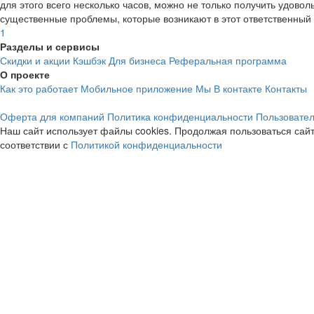
cashback
cashback
для этого всего несколько часов, можно не только получить удово
существенные проблемы, которые возникают в этот ответственный
1
Разделы и сервисы
Скидки и акции
Кэшбэк
Для бизнеса
Реферальная программа
О проекте
Как это работает
Мобильное приложение
Мы В контакте
Контакты
Оферта для компаний
Политика конфиденциальности
Пользовател
Avito
Amediateka
Наш сайт использует файлы cookies. Продолжая пользоваться сайт
Путешествия
13%
соответствии с
Политикой конфиденциальности
3.9%
cashback
cashback
OZON Travel
RBT