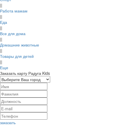
||
Работа мамам
||
Еда
AVIAKASSA
ORMATEK
М
||
Все для дома
1.1%
0.94%
||
Домашние животные
cashback
cashback
||
Товары для детей
||
Еще
Заказать карту Радуга Kids
Иви
Слетать.ру
12%
2.5%
cashback
cashback
заказать