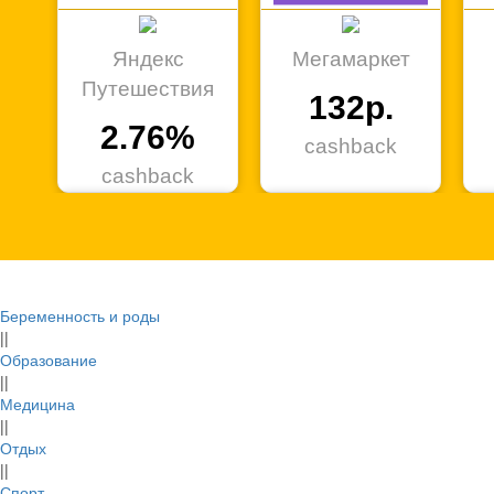
Яндекс
Мегамаркет
Путешествия
132р.
2.76%
cashback
cashback
Беременность и роды
Петрович
МаксидоМ
||
Образование
3.32%
0.6%
||
Медицина
cashback
cashback
||
Отдых
||
Спорт