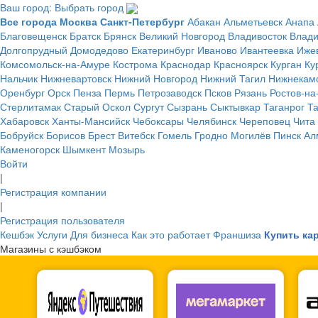
Ваш город: Выбрать город
Все города
Москва
Санкт-Петербург
Абакан
Альметьевск
Анапа
Благовещенск
Братск
Брянск
Великий Новгород
Владивосток
Влад
Долгопрудный
Домодедово
Екатеринбург
Иваново
Ивантеевка
Иже
Комсомольск-на-Амуре
Кострома
Краснодар
Красноярск
Курган
Ку
Нальчик
Нижневартовск
Нижний Новгород
Нижний Тагил
Нижнекам
Оренбург
Орск
Пенза
Пермь
Петрозаводск
Псков
Рязань
Ростов-на
Стерлитамак
Старый Оскол
Сургут
Сызрань
Сыктывкар
Таганрог
Т
Хабаровск
Ханты-Мансийск
Чебоксары
Челябинск
Череповец
Чита
Бобруйск
Борисов
Брест
Витебск
Гомель
Гродно
Могилёв
Пинск
Ал
Каменогорск
Шымкент
Мозырь
Войти
|
Регистрация компании
|
Регистрация пользователя
Кешбэк
Услуги
Для бизнеса
Как это работает
Франшиза
Купить ка
Магазины с кэшбэком