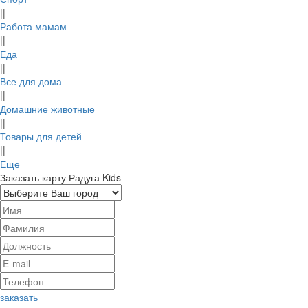
||
Работа мамам
||
Еда
Kion онлайн
СберПрайм
||
кинотеатр
Все для дома
370р.
||
150р.
Домашние животные
cashback
||
cashback
Товары для детей
||
Еще
Заказать карту Радуга Kids
Sela
YVES ROCHER
5%
6.6%
cashback
cashback
заказать