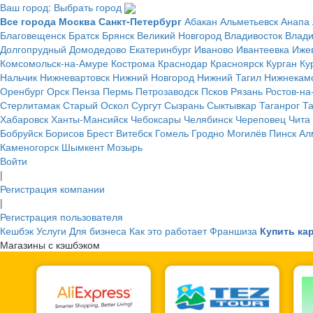
Ваш город: Выбрать город
Все города
Москва
Санкт-Петербург
Абакан
Альметьевск
Анапа
Благовещенск
Братск
Брянск
Великий Новгород
Владивосток
Влад
Долгопрудный
Домодедово
Екатеринбург
Иваново
Ивантеевка
Иже
Комсомольск-на-Амуре
Кострома
Краснодар
Красноярск
Курган
Ку
Нальчик
Нижневартовск
Нижний Новгород
Нижний Тагил
Нижнекам
Оренбург
Орск
Пенза
Пермь
Петрозаводск
Псков
Рязань
Ростов-на
Стерлитамак
Старый Оскол
Сургут
Сызрань
Сыктывкар
Таганрог
Т
Хабаровск
Ханты-Мансийск
Чебоксары
Челябинск
Череповец
Чита
Бобруйск
Борисов
Брест
Витебск
Гомель
Гродно
Могилёв
Пинск
Ал
Каменогорск
Шымкент
Мозырь
Войти
|
Регистрация компании
|
Регистрация пользователя
Кешбэк
Услуги
Для бизнеса
Как это работает
Франшиза
Купить ка
Магазины с кэшбэком