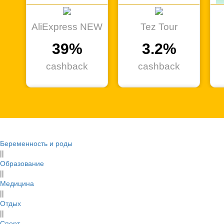
AliExpress NEW
Tez Tour
39%
3.2%
cashback
cashback
Беременность и роды
МИР СУШИ
START
||
видеосервис
Образование
4.5%
||
11.8%
Медицина
cashback
||
cashback
Отдых
||
Спорт