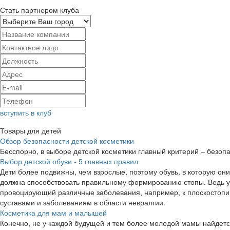
Стать партнером клуба
ЛЭТУАЛЬ
Smartavia
2.3%
0.2%
cashback
cashback
вступить в клуб
Товары для детей
Обзор безопасности детской косметики
Бесспорно, в выборе детской косметики главный критерий – безопа
Выбор детской обуви - 5 главных правил
Дети более подвижны, чем взрослые, поэтому обувь, в которую он
должна способствовать правильному формированию стопы. Ведь у 
OZON Travel
Яндекс
О
провоцирующий различные заболевания, например, к плоскостопи
суставами и заболеваниям в области невралгии.
Путешествия
3.4%
Косметика для мам и малышей
Конечно, не у каждой будущей и тем более молодой мамы найдетс
2.76%