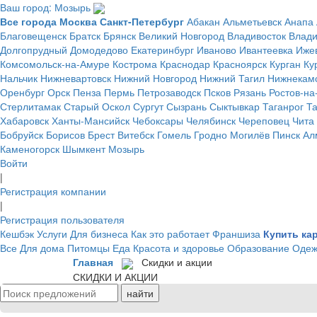
Ваш город: Мозырь
Все города
Москва
Санкт-Петербург
Абакан
Альметьевск
Анапа
Благовещенск
Братск
Брянск
Великий Новгород
Владивосток
Влад
Долгопрудный
Домодедово
Екатеринбург
Иваново
Ивантеевка
Иже
Комсомольск-на-Амуре
Кострома
Краснодар
Красноярск
Курган
Ку
Нальчик
Нижневартовск
Нижний Новгород
Нижний Тагил
Нижнекам
Оренбург
Орск
Пенза
Пермь
Петрозаводск
Псков
Рязань
Ростов-на
Стерлитамак
Старый Оскол
Сургут
Сызрань
Сыктывкар
Таганрог
Т
Хабаровск
Ханты-Мансийск
Чебоксары
Челябинск
Череповец
Чита
Бобруйск
Борисов
Брест
Витебск
Гомель
Гродно
Могилёв
Пинск
Ал
Каменогорск
Шымкент
Мозырь
Войти
|
Регистрация компании
|
Регистрация пользователя
Кешбэк
Услуги
Для бизнеса
Как это работает
Франшиза
Купить ка
Все
Для дома
Питомцы
Еда
Красота и здоровье
Образование
Одеж
Главная
Скидки и акции
СКИДКИ И АКЦИИ