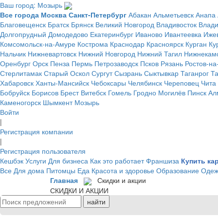
Ваш город: Мозырь
Все города
Москва
Санкт-Петербург
Абакан
Альметьевск
Анапа
Благовещенск
Братск
Брянск
Великий Новгород
Владивосток
Влад
Долгопрудный
Домодедово
Екатеринбург
Иваново
Ивантеевка
Иже
Комсомольск-на-Амуре
Кострома
Краснодар
Красноярск
Курган
Ку
Нальчик
Нижневартовск
Нижний Новгород
Нижний Тагил
Нижнекам
Оренбург
Орск
Пенза
Пермь
Петрозаводск
Псков
Рязань
Ростов-на
Стерлитамак
Старый Оскол
Сургут
Сызрань
Сыктывкар
Таганрог
Т
Хабаровск
Ханты-Мансийск
Чебоксары
Челябинск
Череповец
Чита
Бобруйск
Борисов
Брест
Витебск
Гомель
Гродно
Могилёв
Пинск
Ал
Каменогорск
Шымкент
Мозырь
Войти
|
Регистрация компании
|
Регистрация пользователя
Кешбэк
Услуги
Для бизнеса
Как это работает
Франшиза
Купить ка
Все
Для дома
Питомцы
Еда
Красота и здоровье
Образование
Одеж
Главная
Скидки и акции
СКИДКИ И АКЦИИ