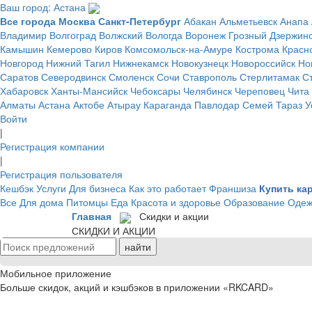
Ваш город: Астана
Все города
Москва
Санкт-Петербург
Абакан
Альметьевск
Анапа
Владимир
Волгоград
Волжский
Вологда
Воронеж
Грозный
Дзержин
Камышин
Кемерово
Киров
Комсомольск-на-Амуре
Кострома
Красн
Новгород
Нижний Тагил
Нижнекамск
Новокузнецк
Новороссийск
Но
Саратов
Северодвинск
Смоленск
Сочи
Ставрополь
Стерлитамак
С
Хабаровск
Ханты-Мансийск
Чебоксары
Челябинск
Череповец
Чита
Алматы
Астана
Актобе
Атырау
Караганда
Павлодар
Семей
Тараз
У
Войти
|
Регистрация компании
|
Регистрация пользователя
Кешбэк
Услуги
Для бизнеса
Как это работает
Франшиза
Купить ка
Все
Для дома
Питомцы
Еда
Красота и здоровье
Образование
Одеж
Главная
Скидки и акции
СКИДКИ И АКЦИИ
Мобильное приложение
Больше скидок, акций и кэшбэков в приложении «RKCARD»