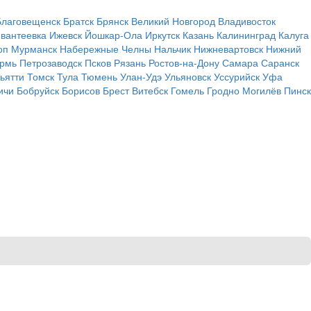
Благовещенск
Братск
Брянск
Великий Новгород
Владивосток
вантеевка
Ижевск
Йошкар-Ола
Иркутск
Казань
Калининград
Калуга
оп
Мурманск
Набережные Челны
Нальчик
Нижневартовск
Нижний
рмь
Петрозаводск
Псков
Рязань
Ростов-на-Дону
Самара
Саранск
ьятти
Томск
Тула
Тюмень
Улан-Удэ
Ульяновск
Уссурийск
Уфа
ичи
Бобруйск
Борисов
Брест
Витебск
Гомель
Гродно
Могилёв
Пинск