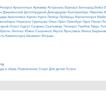
Ангарск
Архангельск
Армавир
Астрахань
Барнаул
Белгород
Бийск
ск
Дзержинский
Долгопрудный
Домодедово
Екатеринбург
Иваново
И
одар
Красноярск
Курган
Курск
Липецк
Люберцы
Магнитогорск
Майк
восибирск
Норильск
Одинцово
Омск
Орёл
Оренбург
Орск
Пенза
Пе
тарый Оскол
Сургут
Сызрань
Сыктывкар
Таганрог
Тамбов
Тверь
Тол
Шахты
Энгельс
Южно-Сахалинск
Якутск
Ярославль
Минск
Баранов
сть-Каменогорск
Шымкент
Мозырь
рту
да и обувь
Развлечения
Спорт
Для детей
Услуги