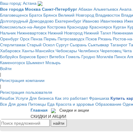
Ваш город: Астана
Все города
Москва
Санкт-Петербург
Абакан
Альметьевск
Анапа
Благовещенск
Братск
Брянск
Великий Новгород
Владивосток
Влад
Долгопрудный
Домодедово
Екатеринбург
Иваново
Ивантеевка
Иже
Комсомольск-на-Амуре
Кострома
Краснодар
Красноярск
Курган
Ку
Нальчик
Нижневартовск
Нижний Новгород
Нижний Тагил
Нижнекам
Оренбург
Орск
Пенза
Пермь
Петрозаводск
Псков
Рязань
Ростов-на
Стерлитамак
Старый Оскол
Сургут
Сызрань
Сыктывкар
Таганрог
Т
Хабаровск
Ханты-Мансийск
Чебоксары
Челябинск
Череповец
Чита
Бобруйск
Борисов
Брест
Витебск
Гомель
Гродно
Могилёв
Пинск
Ал
Каменогорск
Шымкент
Мозырь
Войти
|
Регистрация компании
|
Регистрация пользователя
Кешбэк
Услуги
Для бизнеса
Как это работает
Франшиза
Купить ка
Все
Для дома
Питомцы
Еда
Красота и здоровье
Образование
Одеж
Главная
Скидки и акции
СКИДКИ И АКЦИИ