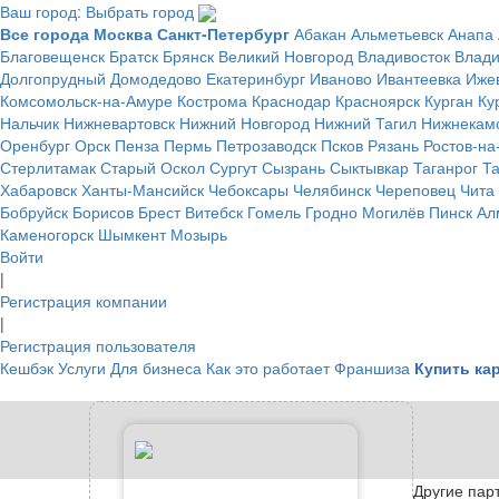
Ваш город: Выбрать город
Все города
Москва
Санкт-Петербург
Абакан
Альметьевск
Анапа
Благовещенск
Братск
Брянск
Великий Новгород
Владивосток
Влад
Долгопрудный
Домодедово
Екатеринбург
Иваново
Ивантеевка
Иже
Комсомольск-на-Амуре
Кострома
Краснодар
Красноярск
Курган
Ку
Нальчик
Нижневартовск
Нижний Новгород
Нижний Тагил
Нижнекам
Оренбург
Орск
Пенза
Пермь
Петрозаводск
Псков
Рязань
Ростов-на
Стерлитамак
Старый Оскол
Сургут
Сызрань
Сыктывкар
Таганрог
Т
Хабаровск
Ханты-Мансийск
Чебоксары
Челябинск
Череповец
Чита
Бобруйск
Борисов
Брест
Витебск
Гомель
Гродно
Могилёв
Пинск
Ал
Каменогорск
Шымкент
Мозырь
Войти
|
Регистрация компании
|
Регистрация пользователя
Кешбэк
Услуги
Для бизнеса
Как это работает
Франшиза
Купить ка
Другие пар