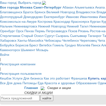
Ваш город: Выбрать город
Все города
Москва
Санкт-Петербург
Абакан
Альметьевск
Анапа
Благовещенск
Братск
Брянск
Великий Новгород
Владивосток
Влад
Долгопрудный
Домодедово
Екатеринбург
Иваново
Ивантеевка
Иже
Комсомольск-на-Амуре
Кострома
Краснодар
Красноярск
Курган
Ку
Нальчик
Нижневартовск
Нижний Новгород
Нижний Тагил
Нижнекам
Оренбург
Орск
Пенза
Пермь
Петрозаводск
Псков
Рязань
Ростов-на
Стерлитамак
Старый Оскол
Сургут
Сызрань
Сыктывкар
Таганрог
Т
Хабаровск
Ханты-Мансийск
Чебоксары
Челябинск
Череповец
Чита
Бобруйск
Борисов
Брест
Витебск
Гомель
Гродно
Могилёв
Пинск
Ал
Каменогорск
Шымкент
Мозырь
Войти
|
Регистрация компании
|
Регистрация пользователя
Кешбэк
Услуги
Для бизнеса
Как это работает
Франшиза
Купить ка
Все
Для дома
Питомцы
Еда
Красота и здоровье
Образование
Одеж
Главная
Скидки и акции
СКИДКИ И АКЦИИ