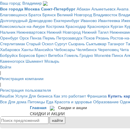
Ваш город: Владимир
Все города
Москва
Санкт-Петербург
Абакан
Альметьевск
Анапа
Благовещенск
Братск
Брянск
Великий Новгород
Владивосток
Влад
Долгопрудный
Домодедово
Екатеринбург
Иваново
Ивантеевка
Иже
Комсомольск-на-Амуре
Кострома
Краснодар
Красноярск
Курган
Ку
Нальчик
Нижневартовск
Нижний Новгород
Нижний Тагил
Нижнекам
Оренбург
Орск
Пенза
Пермь
Петрозаводск
Псков
Рязань
Ростов-на
Стерлитамак
Старый Оскол
Сургут
Сызрань
Сыктывкар
Таганрог
Т
Хабаровск
Ханты-Мансийск
Чебоксары
Челябинск
Череповец
Чита
Бобруйск
Борисов
Брест
Витебск
Гомель
Гродно
Могилёв
Пинск
Ал
Каменогорск
Шымкент
Мозырь
Войти
|
Регистрация компании
|
Регистрация пользователя
Кешбэк
Услуги
Для бизнеса
Как это работает
Франшиза
Купить ка
Все
Для дома
Питомцы
Еда
Красота и здоровье
Образование
Одеж
Главная
Скидки и акции
СКИДКИ И АКЦИИ