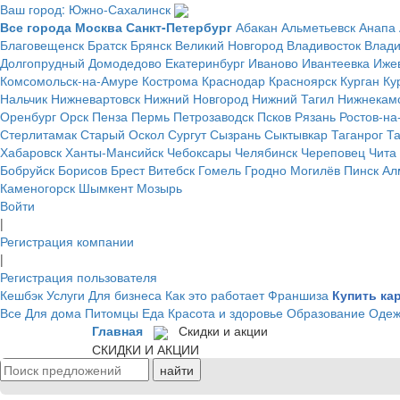
Ваш город: Южно-Сахалинск
Все города
Москва
Санкт-Петербург
Абакан
Альметьевск
Анапа
Благовещенск
Братск
Брянск
Великий Новгород
Владивосток
Влад
Долгопрудный
Домодедово
Екатеринбург
Иваново
Ивантеевка
Иже
Комсомольск-на-Амуре
Кострома
Краснодар
Красноярск
Курган
Ку
Нальчик
Нижневартовск
Нижний Новгород
Нижний Тагил
Нижнекам
Оренбург
Орск
Пенза
Пермь
Петрозаводск
Псков
Рязань
Ростов-на
Стерлитамак
Старый Оскол
Сургут
Сызрань
Сыктывкар
Таганрог
Т
Хабаровск
Ханты-Мансийск
Чебоксары
Челябинск
Череповец
Чита
Бобруйск
Борисов
Брест
Витебск
Гомель
Гродно
Могилёв
Пинск
Ал
Каменогорск
Шымкент
Мозырь
Войти
|
Регистрация компании
|
Регистрация пользователя
Кешбэк
Услуги
Для бизнеса
Как это работает
Франшиза
Купить ка
Все
Для дома
Питомцы
Еда
Красота и здоровье
Образование
Одеж
Главная
Скидки и акции
СКИДКИ И АКЦИИ