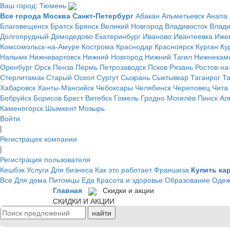
Ваш город: Тюмень
Все города
Москва
Санкт-Петербург
Абакан
Альметьевск
Анапа
Благовещенск
Братск
Брянск
Великий Новгород
Владивосток
Влад
Долгопрудный
Домодедово
Екатеринбург
Иваново
Ивантеевка
Иже
Комсомольск-на-Амуре
Кострома
Краснодар
Красноярск
Курган
Ку
Нальчик
Нижневартовск
Нижний Новгород
Нижний Тагил
Нижнекам
Оренбург
Орск
Пенза
Пермь
Петрозаводск
Псков
Рязань
Ростов-на
Стерлитамак
Старый Оскол
Сургут
Сызрань
Сыктывкар
Таганрог
Т
Хабаровск
Ханты-Мансийск
Чебоксары
Челябинск
Череповец
Чита
Бобруйск
Борисов
Брест
Витебск
Гомель
Гродно
Могилёв
Пинск
Ал
Каменогорск
Шымкент
Мозырь
Войти
|
Регистрация компании
|
Регистрация пользователя
Кешбэк
Услуги
Для бизнеса
Как это работает
Франшиза
Купить ка
Все
Для дома
Питомцы
Еда
Красота и здоровье
Образование
Одеж
Главная
Скидки и акции
СКИДКИ И АКЦИИ