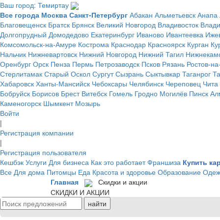
Ваш город: Темиртау
Все города
Москва
Санкт-Петербург
Абакан
Альметьевск
Анапа
Благовещенск
Братск
Брянск
Великий Новгород
Владивосток
Влад
Долгопрудный
Домодедово
Екатеринбург
Иваново
Ивантеевка
Иже
Комсомольск-на-Амуре
Кострома
Краснодар
Красноярск
Курган
Ку
Нальчик
Нижневартовск
Нижний Новгород
Нижний Тагил
Нижнекам
Оренбург
Орск
Пенза
Пермь
Петрозаводск
Псков
Рязань
Ростов-на
Стерлитамак
Старый Оскол
Сургут
Сызрань
Сыктывкар
Таганрог
Т
Хабаровск
Ханты-Мансийск
Чебоксары
Челябинск
Череповец
Чита
Бобруйск
Борисов
Брест
Витебск
Гомель
Гродно
Могилёв
Пинск
Ал
Каменогорск
Шымкент
Мозырь
Войти
|
Регистрация компании
|
Регистрация пользователя
Кешбэк
Услуги
Для бизнеса
Как это работает
Франшиза
Купить ка
Все
Для дома
Питомцы
Еда
Красота и здоровье
Образование
Одеж
Главная
Скидки и акции
СКИДКИ И АКЦИИ