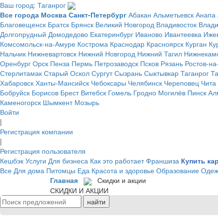
Ваш город: Таганрог
Все города
Москва
Санкт-Петербург
Абакан
Альметьевск
Анапа
Благовещенск
Братск
Брянск
Великий Новгород
Владивосток
Влад
Долгопрудный
Домодедово
Екатеринбург
Иваново
Ивантеевка
Иже
Комсомольск-на-Амуре
Кострома
Краснодар
Красноярск
Курган
Ку
Нальчик
Нижневартовск
Нижний Новгород
Нижний Тагил
Нижнекам
Оренбург
Орск
Пенза
Пермь
Петрозаводск
Псков
Рязань
Ростов-на
Стерлитамак
Старый Оскол
Сургут
Сызрань
Сыктывкар
Таганрог
Т
Хабаровск
Ханты-Мансийск
Чебоксары
Челябинск
Череповец
Чита
Бобруйск
Борисов
Брест
Витебск
Гомель
Гродно
Могилёв
Пинск
Ал
Каменогорск
Шымкент
Мозырь
Войти
|
Регистрация компании
|
Регистрация пользователя
Кешбэк
Услуги
Для бизнеса
Как это работает
Франшиза
Купить ка
Все
Для дома
Питомцы
Еда
Красота и здоровье
Образование
Одеж
Главная
Скидки и акции
СКИДКИ И АКЦИИ