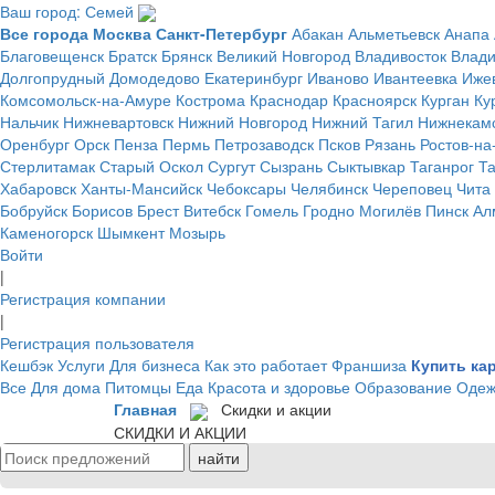
Ваш город: Семей
Все города
Москва
Санкт-Петербург
Абакан
Альметьевск
Анапа
Благовещенск
Братск
Брянск
Великий Новгород
Владивосток
Влад
Долгопрудный
Домодедово
Екатеринбург
Иваново
Ивантеевка
Иже
Комсомольск-на-Амуре
Кострома
Краснодар
Красноярск
Курган
Ку
Нальчик
Нижневартовск
Нижний Новгород
Нижний Тагил
Нижнекам
Оренбург
Орск
Пенза
Пермь
Петрозаводск
Псков
Рязань
Ростов-на
Стерлитамак
Старый Оскол
Сургут
Сызрань
Сыктывкар
Таганрог
Т
Хабаровск
Ханты-Мансийск
Чебоксары
Челябинск
Череповец
Чита
Бобруйск
Борисов
Брест
Витебск
Гомель
Гродно
Могилёв
Пинск
Ал
Каменогорск
Шымкент
Мозырь
Войти
|
Регистрация компании
|
Регистрация пользователя
Кешбэк
Услуги
Для бизнеса
Как это работает
Франшиза
Купить ка
Все
Для дома
Питомцы
Еда
Красота и здоровье
Образование
Одеж
Главная
Скидки и акции
СКИДКИ И АКЦИИ