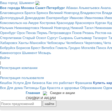
Ваш город: Шымкент
Все города
Москва
Санкт-Петербург
Абакан
Альметьевск
Анапа
Благовещенск
Братск
Брянск
Великий Новгород
Владивосток
Влад
Долгопрудный
Домодедово
Екатеринбург
Иваново
Ивантеевка
Иже
Комсомольск-на-Амуре
Кострома
Краснодар
Красноярск
Курган
Ку
Нальчик
Нижневартовск
Нижний Новгород
Нижний Тагил
Нижнекам
Оренбург
Орск
Пенза
Пермь
Петрозаводск
Псков
Рязань
Ростов-на
Стерлитамак
Старый Оскол
Сургут
Сызрань
Сыктывкар
Таганрог
Т
Хабаровск
Ханты-Мансийск
Чебоксары
Челябинск
Череповец
Чита
Бобруйск
Борисов
Брест
Витебск
Гомель
Гродно
Могилёв
Пинск
Ал
Каменогорск
Шымкент
Мозырь
Войти
|
Регистрация компании
|
Регистрация пользователя
Кешбэк
Услуги
Для бизнеса
Как это работает
Франшиза
Купить ка
Все
Для дома
Питомцы
Еда
Красота и здоровье
Образование
Одеж
Главная
Скидки и акции
СКИДКИ И АКЦИИ