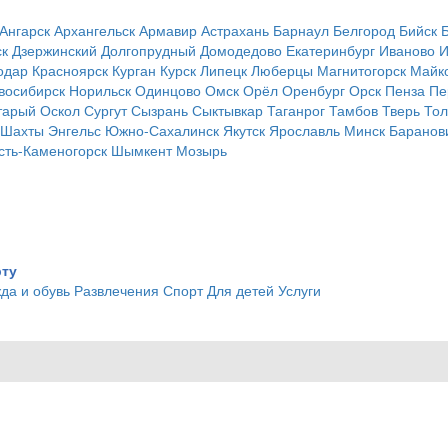
Ангарск
Архангельск
Армавир
Астрахань
Барнаул
Белгород
Бийск
ск
Дзержинский
Долгопрудный
Домодедово
Екатеринбург
Иваново
И
одар
Красноярск
Курган
Курск
Липецк
Люберцы
Магнитогорск
Майк
восибирск
Норильск
Одинцово
Омск
Орёл
Оренбург
Орск
Пенза
Пе
тарый Оскол
Сургут
Сызрань
Сыктывкар
Таганрог
Тамбов
Тверь
Тол
Шахты
Энгельс
Южно-Сахалинск
Якутск
Ярославль
Минск
Баранов
сть-Каменогорск
Шымкент
Мозырь
рту
да и обувь
Развлечения
Спорт
Для детей
Услуги