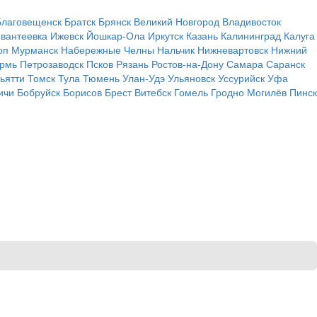
Благовещенск
Братск
Брянск
Великий Новгород
Владивосток
вантеевка
Ижевск
Йошкар-Ола
Иркутск
Казань
Калининград
Калуга
оп
Мурманск
Набережные Челны
Нальчик
Нижневартовск
Нижний
рмь
Петрозаводск
Псков
Рязань
Ростов-на-Дону
Самара
Саранск
ьятти
Томск
Тула
Тюмень
Улан-Удэ
Ульяновск
Уссурийск
Уфа
ичи
Бобруйск
Борисов
Брест
Витебск
Гомель
Гродно
Могилёв
Пинск