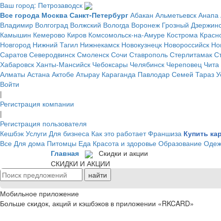
Ваш город: Петрозаводск
Все города
Москва
Санкт-Петербург
Абакан
Альметьевск
Анапа
Владимир
Волгоград
Волжский
Вологда
Воронеж
Грозный
Дзержин
Камышин
Кемерово
Киров
Комсомольск-на-Амуре
Кострома
Красн
Новгород
Нижний Тагил
Нижнекамск
Новокузнецк
Новороссийск
Но
Саратов
Северодвинск
Смоленск
Сочи
Ставрополь
Стерлитамак
С
Хабаровск
Ханты-Мансийск
Чебоксары
Челябинск
Череповец
Чита
Алматы
Астана
Актобе
Атырау
Караганда
Павлодар
Семей
Тараз
У
Войти
|
Регистрация компании
|
Регистрация пользователя
Кешбэк
Услуги
Для бизнеса
Как это работает
Франшиза
Купить ка
Все
Для дома
Питомцы
Еда
Красота и здоровье
Образование
Одеж
Главная
Скидки и акции
СКИДКИ И АКЦИИ
Мобильное приложение
Больше скидок, акций и кэшбэков в приложении «RKCARD»