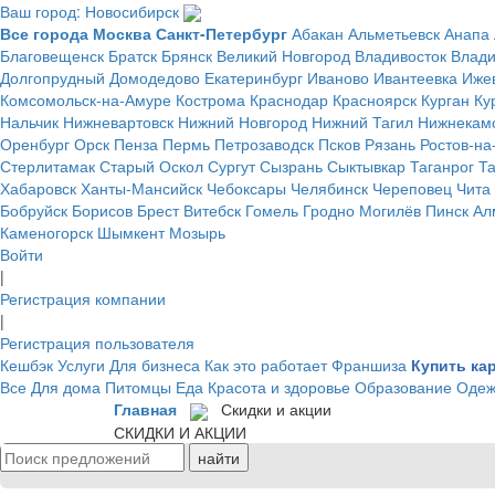
Ваш город: Новосибирск
Все города
Москва
Санкт-Петербург
Абакан
Альметьевск
Анапа
Благовещенск
Братск
Брянск
Великий Новгород
Владивосток
Влад
Долгопрудный
Домодедово
Екатеринбург
Иваново
Ивантеевка
Иже
Комсомольск-на-Амуре
Кострома
Краснодар
Красноярск
Курган
Ку
Нальчик
Нижневартовск
Нижний Новгород
Нижний Тагил
Нижнекам
Оренбург
Орск
Пенза
Пермь
Петрозаводск
Псков
Рязань
Ростов-на
Стерлитамак
Старый Оскол
Сургут
Сызрань
Сыктывкар
Таганрог
Т
Хабаровск
Ханты-Мансийск
Чебоксары
Челябинск
Череповец
Чита
Бобруйск
Борисов
Брест
Витебск
Гомель
Гродно
Могилёв
Пинск
Ал
Каменогорск
Шымкент
Мозырь
Войти
|
Регистрация компании
|
Регистрация пользователя
Кешбэк
Услуги
Для бизнеса
Как это работает
Франшиза
Купить ка
Все
Для дома
Питомцы
Еда
Красота и здоровье
Образование
Одеж
Главная
Скидки и акции
СКИДКИ И АКЦИИ