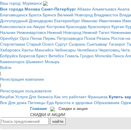
Ваш город: Мурманск
Все города
Москва
Санкт-Петербург
Абакан
Альметьевск
Анапа
Благовещенск
Братск
Брянск
Великий Новгород
Владивосток
Влад
Долгопрудный
Домодедово
Екатеринбург
Иваново
Ивантеевка
Иже
Комсомольск-на-Амуре
Кострома
Краснодар
Красноярск
Курган
Ку
Нальчик
Нижневартовск
Нижний Новгород
Нижний Тагил
Нижнекам
Оренбург
Орск
Пенза
Пермь
Петрозаводск
Псков
Рязань
Ростов-на
Стерлитамак
Старый Оскол
Сургут
Сызрань
Сыктывкар
Таганрог
Т
Хабаровск
Ханты-Мансийск
Чебоксары
Челябинск
Череповец
Чита
Бобруйск
Борисов
Брест
Витебск
Гомель
Гродно
Могилёв
Пинск
Ал
Каменогорск
Шымкент
Мозырь
Войти
|
Регистрация компании
|
Регистрация пользователя
Кешбэк
Услуги
Для бизнеса
Как это работает
Франшиза
Купить ка
Все
Для дома
Питомцы
Еда
Красота и здоровье
Образование
Одеж
Главная
Скидки и акции
СКИДКИ И АКЦИИ