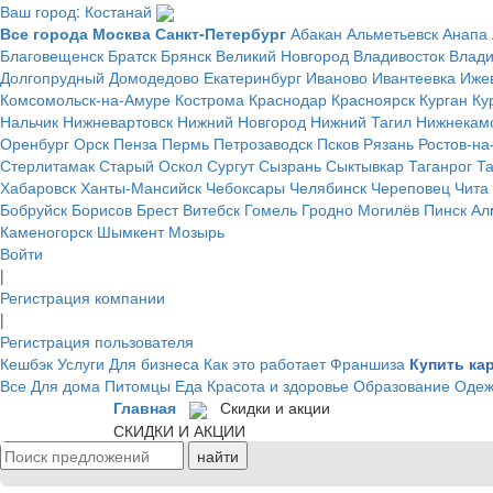
Ваш город: Костанай
Все города
Москва
Санкт-Петербург
Абакан
Альметьевск
Анапа
Благовещенск
Братск
Брянск
Великий Новгород
Владивосток
Влад
Долгопрудный
Домодедово
Екатеринбург
Иваново
Ивантеевка
Иже
Комсомольск-на-Амуре
Кострома
Краснодар
Красноярск
Курган
Ку
Нальчик
Нижневартовск
Нижний Новгород
Нижний Тагил
Нижнекам
Оренбург
Орск
Пенза
Пермь
Петрозаводск
Псков
Рязань
Ростов-на
Стерлитамак
Старый Оскол
Сургут
Сызрань
Сыктывкар
Таганрог
Т
Хабаровск
Ханты-Мансийск
Чебоксары
Челябинск
Череповец
Чита
Бобруйск
Борисов
Брест
Витебск
Гомель
Гродно
Могилёв
Пинск
Ал
Каменогорск
Шымкент
Мозырь
Войти
|
Регистрация компании
|
Регистрация пользователя
Кешбэк
Услуги
Для бизнеса
Как это работает
Франшиза
Купить ка
Все
Для дома
Питомцы
Еда
Красота и здоровье
Образование
Одеж
Главная
Скидки и акции
СКИДКИ И АКЦИИ